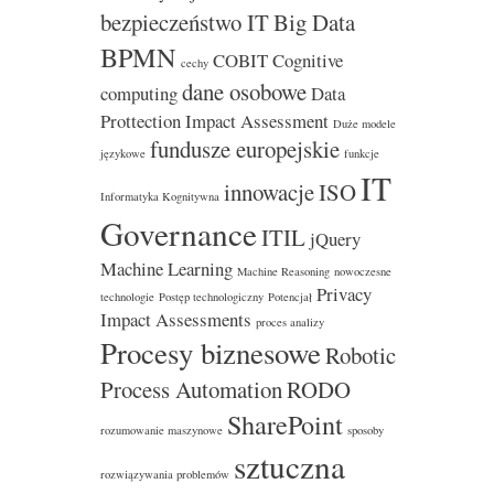
bezpieczeństwo IT
Big Data
BPMN
COBIT
Cognitive
cechy
dane osobowe
computing
Data
Prottection Impact Assessment
Duże modele
fundusze europejskie
językowe
funkcje
IT
innowacje
ISO
Informatyka Kognitywna
Governance
ITIL
jQuery
Machine Learning
Machine Reasoning
nowoczesne
Privacy
technologie
Postęp technologiczny
Potencjał
Impact Assessments
proces analizy
Procesy biznesowe
Robotic
Process Automation
RODO
SharePoint
rozumowanie maszynowe
sposoby
sztuczna
rozwiązywania problemów