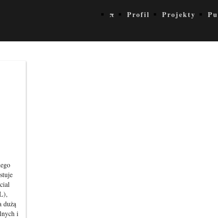
π
Profil
Projekty
Pu
nego
stuje
cial
L),
a dużą
lnych i